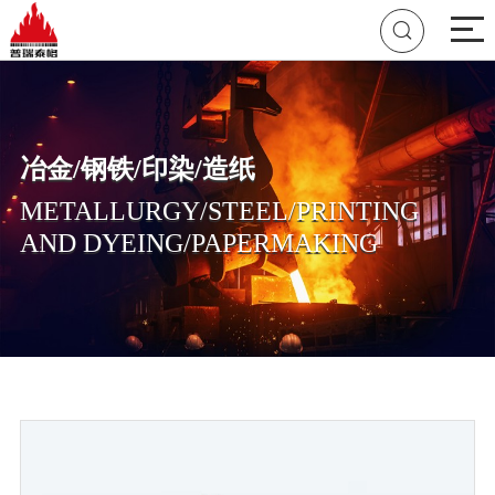

冶金/钢铁/印染/造纸
METALLURGY/STEEL/PRINTING
AND DYEING/PAPERMAKING